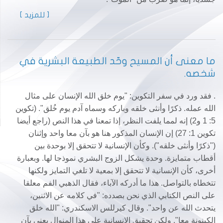
[ للمزيد ]
ما معنى أن المسيح وحّد الطبيعة البشرية في
شخصه.
. فقد ورد في سفر التكوين: "يوم خلق الله الإنسان على مثال
الله عمله. ذكرًا وأنثى خلقه وباركه وسماه آدم يوم خُلق". (تكوين
5: 1 و2) إنه لمما يلفت النظر، إذا تمعنا في هذا النص (راجع أيضا
تكوين 1: 27) إن الإنسان المذكور هنا هو بآن معا واحد وإثنان
("ذكرًا وأنثى خلقه"). وكأن الإنسانية لا تتحقق إلا بوحدة بين
أقطاب متمايزة. وحدة يشكل الزوج البشري نموذجا لها. وبعبارة
أخرى، كأن الإنسانية لا تتحقق إلا بمعية لا تلغي التمايز ولكنها
تتخطاه بالتواصل. هذا ما أدركه الآباء، فقال الذهبي الفم معلقا
على النص الكتابي الذي نحن بصدده: "في كلامه عن الاثنين،
يتحدث الله عن واحد". وقال كيرللس الاسكندري: "الله خلق
الكينونة معا". ولكن تحقيق الإنسانية على هذا المنوال يعني بآن