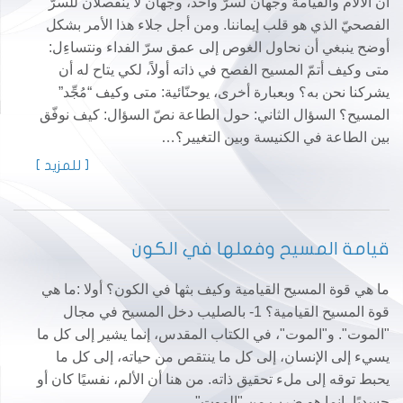
أن الآلام والقيامة وجهان لسرّ واحد، وجهان لا ينفصلان للسرّ
الفصحيّ الذي هو قلب إيماننا. ومن أجل جلاء هذا الأمر بشكل
أوضح ينبغي أن نحاول الغوص إلى عمق سرّ الفداء ونتساءِل:
متى وكيف أتمّ المسيح الفصح في ذاته أولاً، لكي يتاح له أن
يشركنا نحن به؟ وبعبارة أخرى، يوحنّائية: متى وكيف “مُجِّد”
المسيح؟ السؤال الثاني: حول الطاعة نصّ السؤال: كيف نوفّق
بين الطاعة في الكنيسة وبين التغيير؟…
[ للمزيد ]
قيامة المسيح وفعلها في الكون
ما هي قوة المسيح القيامية وكيف بثها في الكون؟ أولا :ما هي
قوة المسيح القيامية؟ 1- بالصليب دخل المسيح في مجال
"الموت". و"الموت"، في الكتاب المقدس، إنما يشير إلى كل ما
يسيء إلى الإنسان، إلى كل ما ينتقص من حياته، إلى كل ما
يحبط توقه إلى ملء تحقيق ذاته. من هنا أن الألم، نفسيًا كان أو
جسديًا، إنما هو ضرب من "الموت".