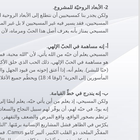
2- الأبعاد الروحيّة للمشروع.
ولكن يجدر بنا كمسيحيين أن نتطلع إلى الأبعاد الروحية 
المسيحيين، فقد يسير فيه غير المسيحيين لا بل غير المؤ
المسيحي يمتاز بأنه يعرف أصل هذا الحبّ ومرماه، لأن إ
أ‌- إنه مساهمة في الحبّ الإلهي
.
هو مساهمة في الحبّ الإلهي، ذلك الحب الذي خلق الأكو
(حبًا للبشر). يعلم أنه، إذا أعتق إخوته من قيود الجهل
المأسورين إلى الحرية” (لوقا 4: 18) ويحطّم جميع الأغلال.
ب‌- إنه يندرج في خطّ القيامة.
ولكن المسيحي، إذ يعلم من أين يأتي حبّه، يعلم أيضًا إل
إنه يودّ، في حبّه لهم، أن يوفّر لهم سبيل النجاح والسع
ترتطم بصخور الواقع، واقع المرض والضعف والتقهقر، واق
يكرّس في الظاهر فشل المشاريع الإنسانية برمّتها. “الن
المفكّر