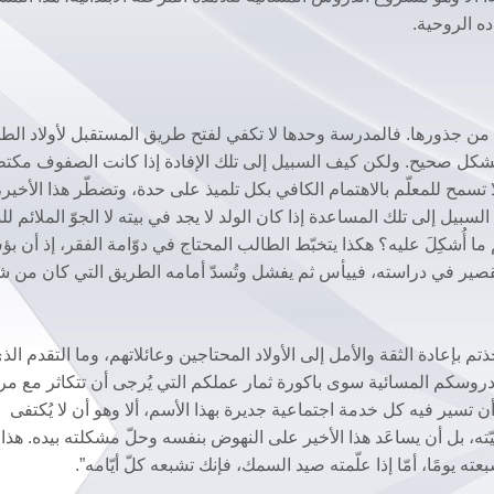
ده الروحية.
ية من جذورها. فالمدرسة وحدها لا تكفي لفتح طريق المستقبل لأولاد الط
 بشكل صحيح. ولكن كيف السبيل إلى تلك الإفادة إذا كانت الصفوف مكت
تسمح للمعلّم بالاهتمام الكافي بكل تلميذ على حدة، وتضطّر هذا الأخير،
بيل إلى تلك المساعدة إذا كان الولد لا يجد في بيته لا الجوّ الملائم ل
ا أُشكِلَ عليه؟ هكذا يتخبّط الطالب المحتاج في دوّامة الفقر، إذ أن بؤ
التقصير في دراسته، فييأس ثم يفشل وتُسدّ أمامه الطريق التي كان من شأ
ذتم بإعادة الثقة والأمل إلى الأولاد المحتاجين وعائلاتهم، وما التقدم الذ
وسكم المسائية سوى باكورة ثمار عملكم التي يُرجى أن تتكاثر مع مر
تسير فيه كل خدمة اجتماعية جديرة بهذا الأسم، ألا وهو أن لا يُكتفى
يّته، بل أن يساعَد هذا الأخير على النهوض بنفسه وحلّ مشكلته بيده. هذا م
ته يومًا، أمّا إذا علّمته صيد السمك، فإنك تشبعه كلّ أيّامه”.