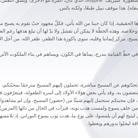
ضروري وإن كان يذهب عبثًا (على شاكلة جهود بطل الأسطورة “سيزيف” Sisyphe الذي كان، المرة تلو الأخرى، وبشقّ
سفله). هذا موقف نبيل طبعًا، ولكنه يائس.
ا الحقيقية. إذا كان حبنا من الله يأتي، فكلّ مجهود حبّ نقوم به يصبح 
لاصه. وهذه الخطّة لا يمكن أن تفشل ولا بدّ لها أن تبلغ هدفها رغم الع
المسيح، مركز إيماننا وقلبه، سوى باكورة هذا الظفر، ظفر الله، من أجل ال
في خطّ القيامة يندرج، يمدّها في الكون، ويساهم في بناء الملكوت الآت
م تحدّثوهم عن المسيح مباشرة، تحملون إليهم المسيح مترجمًا بمحبّتكم،
شون به، وقد يأتي بعض هؤلاء الأولاد إلى أسرة الطفولة، فيتعرّفون ف
، فإن محبتكم ستحمل إليهم شيئًا من (حضور) المسيح، وإن لم يشاهدوا 
ت من خلف يسوع ولمست هدب ثوبه، فبرأت في الحال من دائها (المزمن)،
ي ليتيح لهم أن يلمسوا، على نوع ما، هدب ثوب يسوع النوراني. إذ تلامس
ليحبّوا بدورهم ويعطوا.