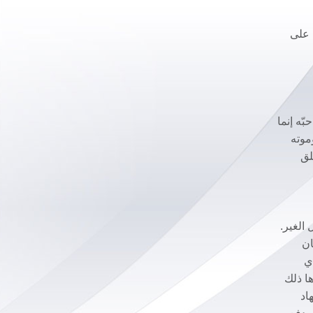
 على
 في الله وأقام الله فيه” (1 يوحنا4: 16). يعلم أن حبّه إنما
موته
لق
 الغير.
ان
ي
ها ذلك
جهاد