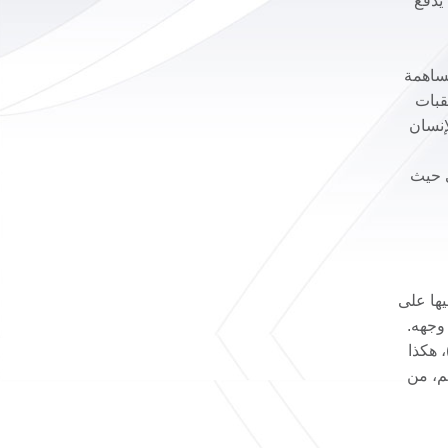
 النفس، يدفع
مساهمة
قبات
إنسان
ي حيث
يها على
وجهه.
 هكذا
هم، من