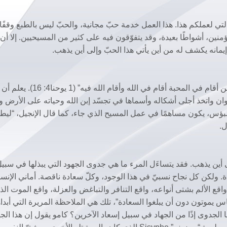
التي لعملكم هذا. هذا العمل خدمة حبّ مجانية، والحبّ ليس بالطبع وقفًا
منين، أشواطًا بعيدة، وقد يتفوّقون فيه على كثير من المسيحيين. إلا أن
يمانه يكشف له من أين يأتي هذا الحبّ وإلى أين يذهب.
المسيحي يعلم أن حبّه من الله يأتي، لأن “الله محبة، فمن أقام في المحبة أقام
ان واتخذ أجلى أشكاله وأسماها في تجسّد إبن الله وحياته على الأرض و
 والبؤس، يكون مساهمًا في عمل المسيح الذي جاء، كما قال الإنجيل، “ليط
ى أين يذهب. فقد يتساءَل المرء ما هي جدوى الجهود التي يبذلها في سبيل
ادة. ولكن كل نجاح نسبيّ في هذا الوجود، وكلّ سعادة ناقصة. أماني الإنس
ع الألم بشتى أنواعه، واقع التنافر والتباغض والعزلة، واقع الموت الذ
اس يموتون دون أن يبلغوا السعادة”، تلك هي الملاحظة المريرة التي أبدا
 الملحد، ذو القلب الكبير، ألبير كامو Camus. فما الجدوى إذًا من الجهاد في سبيل إسعاد الآخرين؟ كامو يقول إن هذا ال