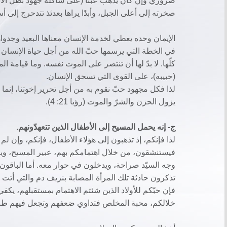
صخرته إلى أعلى الجبل، وأبدًا يراها بعدئذ تتدحرج إلى أ
الإيمان وحده يعطي لخدمة الإنسان معناها البعيد وجدواه
في الخطة التي يرسمها حبّ الله من أجل حياة الإنسان وخ
كلّها. لا بدّ لها أن تنتصر على الموت نفسه. وما قيامة 
(حبيبه)، على القوى التي تسحق الإنسان.
لذا فكل مجهود حبّ نقوم به من أجل تحرير إخوتنا، إنما 
يزول الحزن والشرّ والموت (رؤيا 21: 4).
ج- إنه يحمل المسيح إلى الأطفال الذين تتعهدّونهم
.
لذا فإنكم، إذ تذهبون إلى هؤلاء الأطفال، فإنكم، وإن ل
فيستنشقون، من خلال اهتمامكم بهم، عبير المسيح، وينتع
وجه السيّد صراحة، ويدخلون في حوار معه. أما الباقون
تذكرون حادثة تلك المرأة المصابة بنزيف دم والتي أت
فإن حبّكم للأولاد الذين شئتم الاهتمام بمستقبلهم، يكف
خلالكم، محبة المخلص فتداوي ضعفهم وتجعل فيهم طاقة 