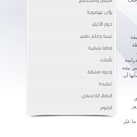
الايمان والمجتمع
رؤى نهضوية
حوار الأديان
تربية وعلم نفس
بقة
ظة
قضايا شبابية
لدراسة
تأملات
س بيئته
وجوه مشعّة
نها أن
عقيدة
النضال اللاعنفي
ي
ور
الصوم
ا عبّر