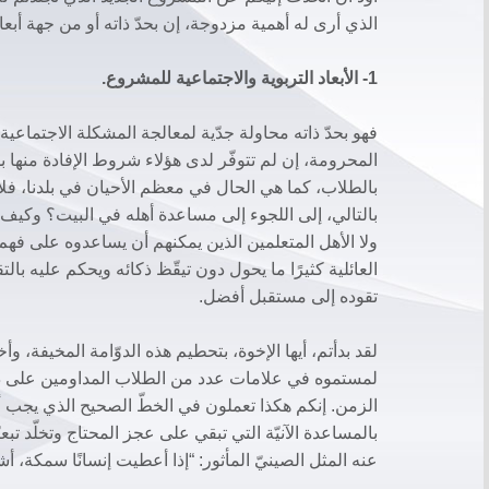
الذي أرى له أهمية مزدوجة، إن بحدّ ذاته أو من جهة أبعا
1- الأبعاد التربوية والاجتماعية للمشروع.
فهو بحدّ ذاته محاولة جدّية لمعالجة المشكلة الاجتماع
المحرومة، إن لم تتوفّر لدى هؤلاء شروط الإفادة منها
بالطلاب، كما هي الحال في معظم الأحيان في بلدنا، فلا 
بالتالي، إلى اللجوء إلى مساعدة أهله في البيت؟ وكيف الس
ولا الأهل المتعلمين الذين يمكنهم أن يساعدوه على فهم م
العائلية كثيرًا ما يحول دون تيقّظ ذكائه ويحكم عليه ب
تقوده إلى مستقبل أفضل.
لقد بدأتم، أيها الإخوة، بتحطيم هذه الدوّامة المخيفة، وأخ
لمستموه في علامات عدد من الطلاب المداومين على در
الزمن. إنكم هكذا تعملون في الخطّ الصحيح الذي يجب أن 
بالمساعدة الآنيّة التي تبقي على عجز المحتاج وتخلّد تبع
عنه المثل الصينيّ المأثور: “إذا أعطيت إنسانًا سمكة، أشبع