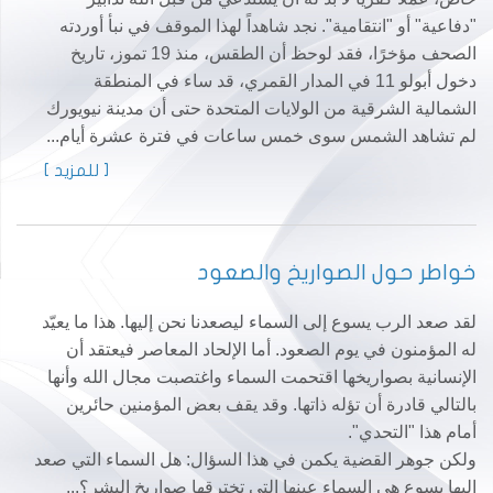
"دفاعية" أو "انتقامية". نجد شاهداً لهذا الموقف في نبأ أوردته
الصحف مؤخرًا، فقد لوحظ أن الطقس، منذ 19 تموز، تاريخ
دخول أبولو 11 في المدار القمري، قد ساء في المنطقة
الشمالية الشرقية من الولايات المتحدة حتى أن مدينة نيويورك
لم تشاهد الشمس سوى خمس ساعات في فترة عشرة أيام...
[ للمزيد ]
خواطر حول الصواريخ والصعود
لقد صعد الرب يسوع إلى السماء ليصعدنا نحن إليها. هذا ما يعيّد
له المؤمنون في يوم الصعود. أما الإلحاد المعاصر فيعتقد أن
الإنسانية بصواريخها اقتحمت السماء واغتصبت مجال الله وأنها
بالتالي قادرة أن تؤله ذاتها. وقد يقف بعض المؤمنين حائرين
أمام هذا "التحدي".
ولكن جوهر القضية يكمن في هذا السؤال: هل السماء التي صعد
إليها يسوع هي السماء عينها التي تخترقها صواريخ البشر؟...