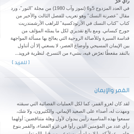
رأي حرّ
في العدد المزدوج 5و6 (تموز وآب 1980) من مجلة "النور"، ورد
مقال "عصرنة النسك" وهو تعريب للفصل الثالث والأخير من
كتاب "كتاب النسك في الأرثوذكسية" للراهب الأرشمندريت
جورج كبساني. ومع بالغ تقديري لكل ما يمثله المؤلف من
قداسة السيرة وللأصالة الروحية التي يعالج بها مسألة المواجهة
بين الإيمان المسيحي وأوضاع العصر، لا يسعني إلا أن أتناول
بالنقد مقعطًا تعرّض فيه، بشيء من التسرع، لنظرية فرويد...
[ للمزيد ]
القمر والإيمان
لقد كان لغزو القمر، كما لكل العمليات الفضائية التي سبقته
ومهدت له، أصداء على الصعيد الإيماني. والكثيرون، ولا شك،
سمعوا بهذه المناسبة رأيين يبدوان لأول وهلة متناقضين: أولهما
رأي عدد من المؤمنين الذين رأوا في غزو الفضاء، والقمر بنوع
خاص، عملاً كفريا لا بد له أن يستدعي من قبل الله تدابير