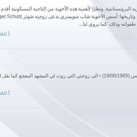
بروتستانتية. ونظرًا لأهمية هذه الأخوية من الناحية المسكونية أقدم
فولته وذلك، كما يروي لنا...
[ للمز
تأمل من وحي فاجعة السيارة المفخخة في ميناء طرابلس (19/06/1985) • الى زوجتي التي روت لي المشهد المفجع كما نق
[ للمز