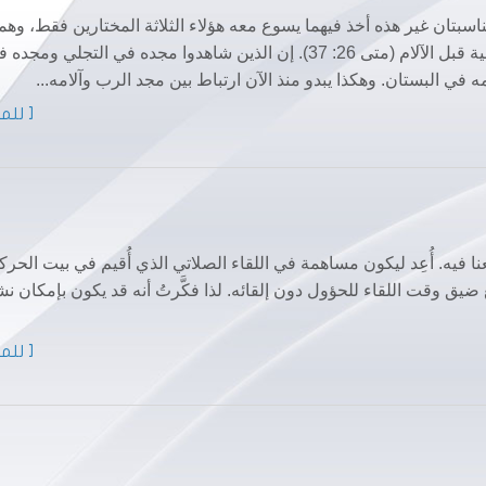
ويعقوب ويوحنا" (متى 17: 1). هناك مناسبتان غير هذه أخذ فيهما يسوع معه هؤلاء الثلاثة المختارين فقط، وهم
إقامة ابنة يايروس (مرقس 5: 37) والصلاة في الجسمانية قبل الآلام (متى 26: 37). إن الذين شاهدوا مجده في التجلي ومج
ه في البستان. وهكذا يبدو منذ الآن ارتباط بين مجد الرب وآلامه...
[ للمز
 فيه. أُعِد ليكون مساهمة في اللقاء الصلاتي الذي أُقيم في بيت الحر
هن المرض تآزر مع ضيق وقت اللقاء للحؤول دون إلقائه. لذا فكَّرتُ أنه قد يكون بإمكان 
[ للمز