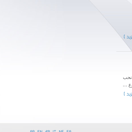
يد ]
 نحب
وع …
يد ]
AR
.
EN
.
FR
.
IT
.
NE
.
EA