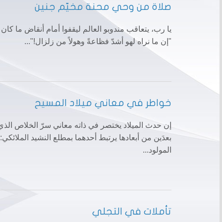
صلاة من وحي محنة مخيّم جنين
يا رب، يتعاقب مندوبو العالم ليقفوا أمام أنقاض ما كان
"إن ما نراه لهو أشدّ فظاعةً وهولاً من زلزال!"...
خواطر في معاني ميلاد المسيح
إن حدث الميلاد يختصر في ذاته معاني سرّ الخلاص الذي لا ت
بعدَين من أبعادها يرتبط أحدهما بمطلع النشيد الملائكي
المولود...
تأملات في التجلي