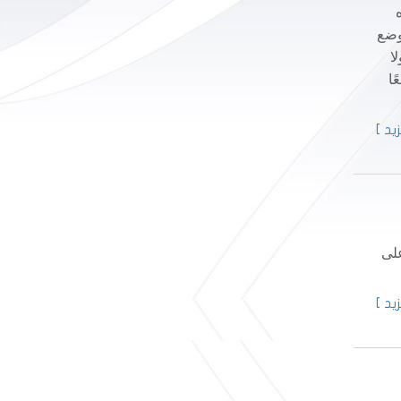
 وضع
 ولا
ًا
يد ]
على
يد ]