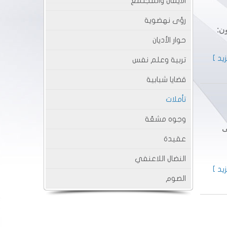
الايمان والمجتمع
رؤى نهضوية
ن:
حوار الأديان
يد ]
تربية وعلم نفس
قضايا شبابية
تأملات
وجوه مشعّة
ى
عقيدة
النضال اللاعنفي
يد ]
الصوم