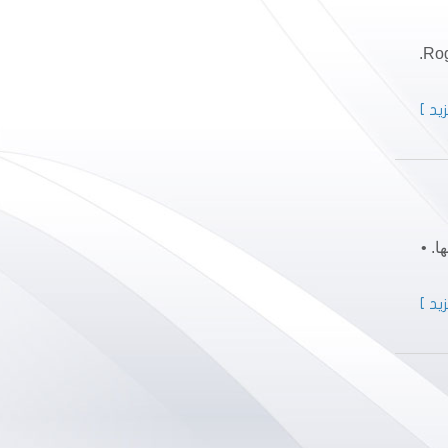
للقارئ العزيز بعض المعلومات عنها. 1- تأسيس الأخوية وتاريخها: أسس الأخوية شاب سويسري يدعى روجيه شوتز Roger Schutz.
يد ]
ل لها. •
يد ]