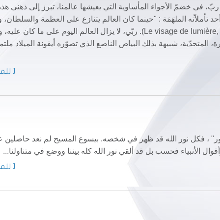
ّ، في خضمّ الأجواء المأساوية التي يعيشها عالمنا، تبرز إلى ذهني هذه
د تأملاّته الملهَمَة : "حينما كان العالم يتنازع على العظمة والسلطان،
الله في وسط البشر طفلاً يرقد في مزود" (Le visage de lumière, 1966,p.58). ربّي، لا يزال العالم اليوم على ما كان عليه،
المتحدّية، شبيهة بذلك البياض الناصع الذي تصوّره أيقونة الميلاد ملتمع
[ للمز
ر من نور" ، فكل نور الله قد ظهر في شخصه. بيسوع المسيح لم نعد حاصلين 
ال الأنبياء فحسب بل قد ألقي نور الله كله بيننا ووضع في متناولنا...
[ للمز