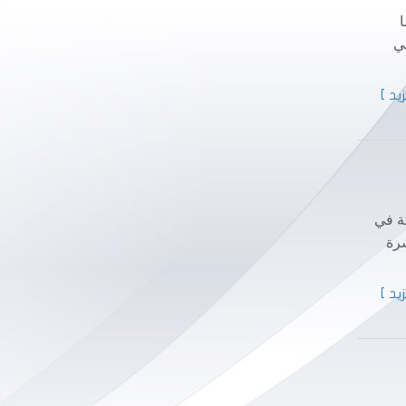
ا
ده في
يد ]
كة في
نشرة
يد ]