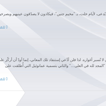
 يُدعى، لأيام خلت، بـ "مخيم جنين"، فيكادون لا يصدّقون عينيهم ويصرخو
[ للمز
ُسبر أغواره. لذا فلن أدَّعي إستنفاد تلك المعاني، إنما أودّ أن أركّز عل
: "المجد لله في العلى…" والثاني بتسمية عمانوئيل التي أُطلقت على
[ للمز