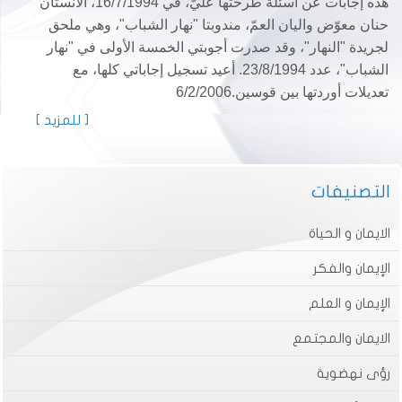
هذه إجابات عن اسئلة طرحتها عليّ، في 16/7/1994، الآنستان
حنان معوّض واليان العمّ، مندوبتا "نهار الشباب"، وهي ملحق
لجريدة "النهار"، وقد صدرت أجوبتي الخمسة الأولى في "نهار
الشباب"، عدد 23/8/1994. أعيد تسجيل إجاباتي كلها، مع
تعديلات أوردتها بين قوسين.6/2/2006
[ للمزيد ]
التصنيفات
الايمان و الحياة
الإيمان والفكر
الإيمان و العلم
الايمان والمجتمع
رؤى نهضوية