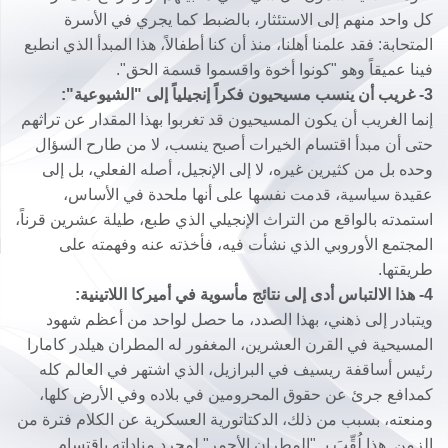
كل واحد منهم إلى الاستئثار، بالضبط كما يجري في الأسرة
المتحابة: فقد علمنا أهلنا، منذ أن كنا أطفالاً، هذا المبدأ الذي انطبع
فينا عميقاً وهو "كونوا أخوة واقسموا قسمة الحق".
3- غريب أن ينسب مسيحيون فكراً إنجيلياً إلى "الشيوعية":
إنما الغريب أن يكون المسيحيون قد تغربوا بهذا المقدار عن تراثهم
حتى أن مبدأ اقتسام الخيرات أصبح ينسب، لا من طارح السؤال
وحده بل من كثيرين غيره، لا إلى الإنجيل، أصله الفعلي، بل إلى
عقيدة سياسية، قدمت نفسها على أنها ملحدة في الأساس،
استمدته بالواقع من التراث الإنجيلي الذي طبع، طيلة عشرين قرناً،
المجتمع الأوروبي الذي نشأت فيه، فأخذته عنه وفهمته على
طريقتها.
4- هذا الالتباس أدى إلى نتائج مأسوية في أميركا اللاتينية:
ويتبادر إلى ذهني، بهذا الصدد، ما حصل لواحد من أعظم شهود
المسيحية في القرن العشرين، المغفور له المطران هيلدر كامارا
رئيس أساقفة ريسيف في البرازيل، الذي اشتهر في العالم كله
كمدافع جرئ عن حقوق المحرومين في بلاده وفي الأرض كلها،
ومنعته، بسبب من ذلك، الدكتاتورية العسكرية عن الكلام فترة من
الزمن. هذا لُقِّبَ بـ "المطران الأحمر" لمجرد مناداته باقتسام