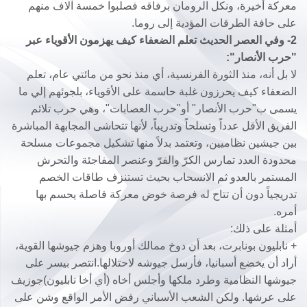
معركة أخيرة، ونكل الرومان برفاقه فصلبوا خمسة آلاف منهم
على حافة الطرقات المؤدية إلى روما.
2- وفي العصر الحديث تعلم الضعفاء كيف يهزمون الأقوياء عبر
"حرب الأنصار":
لا بل أنه، منذ الثورة الفرنسية، أي منذ نحو من مائتي عام، تعلم
الضعفاء كيف يحرزون غلبة حاسمة على الأقوياء، بلجوئهم إلي ما
يسمى ب"حرب الأنصار" أو"حرب العصابات"، وهي حرب تلائم
الفريق الأقل عدداً وتسلحاً وتدريباً، لأنها تتحاشى المجابهة المباشرة
بين جيشين نظاميين، وتعتمد بدلاً منها تشكيل مجموعات مسلحة
محدودة العدد تمارس الكرّ والفرّ وعنصر المفاجئة والتحرش
المستمر بالعدو ثم الانسحاب بحيث تستنزف طاقات الخصم
تدريجياً دون أن تتاح له فرصة خوض معركة فاصلة يحسم بها
أمره.
أمثلة على ذلك:
+ نابليون بونابرت، بعد أن دوخ ممالك أوروبا وهزم جيوشها القوية،
أراد أن يخضع أسبانيا، فأرسل جيوشه لاحتلالها.انتصر بيسر على
جيوشها النظامية وطرد ملكها وأجلس أخاه (أي أخا نابليون)جوزيف
على عرشها. ولكن الشعب الأسباني رفض الأمر الواقع وشن على