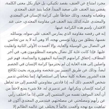
مجرد امتناع عن العنف، بقصد تكتيكي، بل خيار بكل معنى الكلمة،
يقضي بنبذ العنف على صعيد المبدأ. فكما ينبذ عنف المعتدي
وطغيانه وقمعه، وذلك حفاظاً على كرامة الإنسان في المعتدي
والمعتدى عليه،كذلك ينبذ العنف في مقاومة المعتدي، حتى عند
الاقتدار، بإسم هذه الكرامة عينها.
إنه في رفضه مقاومة الذي يمارس العنف على سواه، بوسائله
نفسها، ينطلق من رؤيا تؤسس نهجه، ألا وهي أنه لا بد من تجانس
في النضال بين الوسيلة والغاية، وإلا أفسدت الأولى الثانية وانقلبت
عليها. فإذا كانت غاية كل نضال يخوضه المظلومون هي، في آخر
المطاف، إحقاق كرامتهم الإنسانية المقهورة والمداسة، فهم غير
واصلين إلى هذه الغاية إن لم يحترموا كرامة الإنسان في الخصم
ايضاً، وذلك عن طريق التمييز بين شخصه وشروره، بحيث تكافَح
هذه الشرور بصلابة كلية سعياً إلى استئصالها، إنما بتحاشي تدمير
شخص الخصم. ذلك أنه، إذا قادتني مقاومتي للخصم إلى حد تجاهل
كرامته كإنسان ونكرانها، عبر تدميري له، فلا شيء يمنع لاحقاً من
أن أتخذ الموقف نفسه من المنتمين إلى فئتي إذا ما اختلف رأيي
عن رأيهم ومصلحتي عن مصلحتهم. فبتدميري المعتدي أكون قد
تماهيت مع نهجه وأقمت عالماً لا يختلف عن عالمه الظالم إلا