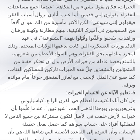
الخيرات، فكان يقول بشيء من الفكاهة: "عندما اجمع مساعدات
للفقراء، يقولون إنني قديس، أما عندما أنادي بزوال أسباب الفقر،
فيقولون إنني شيوعي". لكن الأكثر مأسوية من ذلك، هو أن آلافاً
من المسيحيين في أميركا اللاتينية، بينهم مطارنة وكهنة ورهبان
وراهبات، سُجِنوا وعُذِّبوا وقُتِلوا بتهمة "الشيوعية"، في عهد
الدكتاتوريات العسكرية التي كانت تدعمها الولايات المتحدة، وذلك
لمجرد مناداتهم بحق الفقراء، وهم السواد الأعظم من شعوبهم،
بالتمتع بحصة عادلة من خيرات الأرض بدل أن تحتكر حفنة من
المتموّلين والمتنفذين جلّ هذه الخيرات تاركين للمساكين الفتات،
كما صنع غنيّ المثل الإنجيلي مع لعازر المتضوّر جوعاً أمام موائده
وترفه.
5- تعليم الآباء عن اقتسام الخيرات:
هل كان آباء الكنيسة العظام في القرن الرابع، كباسيليوس
وغريغوريوس ويوحنا الذهبي الفم، "شيوعيين"، عندما علّموا بأن
خيرات الأرض خلقت في الأصل لتكون مشتركة بين جميع الناس لا
ليتملكها أفراد على حساب سواهم كما حصل بفعل خطيئة
الإنسان، وبأن العودة إلى القاعدة الأصلية التي شاءها الله هي بأن
يعتبر الغني نفسه مجرد وكيل مؤتَمَن على خيرات هي بالفعل من