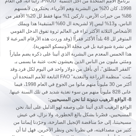
"برنامج الأمم المتحدة من اجل التنمية" PNUD، رأينا أنه، في العام
1998، كان 20% من البشرية وهم الأثرياء، يحتكرون لأنفسهم
86% من خيرات الأرض، تاركين 1% منها فقط لل 20% الأفقر من
الناس، و13% ليس إلا لشريحة ال 60% المتبقية! هذا ويملك
الأشخاص الثلاثة الأكثر ثراء في العالم ثروة تفوق الدخل القومي
المتوفر لل 48 بلداً الأكثر فقراً! (وقد وردت هذه الأرقام المرعبة لا
في نشرة شيوعية بل في مجلة الأونيسكو الشهرية).
هذا الخمس المعدم من البشرية الذي أتينا على ذكره يضم ملياراً
ومئتي مليون من الناس الذين يعيشون تحت عتبة ما يسمى بـ
"الفقر المطلق"، أي بأقل من دولار واحد في اليوم لكل فرد.وقد
بيّنت "منظمة الزراعة والتغذية" FAO التابعة للأمم المتحدة أن
أكثر من 30 مليوناً منهم ماتوا من الجوع في العام 1998، فيما
عانى 828 مليوناً منهم من سوء تغذية شديد في تلك السنة عينها.
8- الواقع الرهيب دينونة لنا نحن المسيحيين:
الواقع الرهيب الذي أتينا على وصفه لهو الدليل على أننا، نحن
المسيحيين، قصّرنا بشكل بالغ الخطورة، ولا نزال، في عيش
مسيحيتنا، إلى حدّ مناقضة الإنجيل الصارخة، وجرّدنا إيماننا من
كثير من مصداقيته، في نظرنا نحن ونظر الآخرين. فهل لنا أن