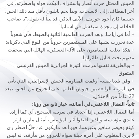
الجيش المحتل حرب أنصار واستنزاف أنهكت قواه واضطرته، في
أخر المطاف، إلى الانسحاب. وبدأ نجم نابليون يأفل منذ ذلك الحين،
حسبما كان أخوه جوزيف، الآنف الذكر، قد تنبأ له بقوله:"يا صاحب
الجلالة، إن مجدك سيفشل في اسبانيا"
+ أما في أيامنا، وبعد الحرب العالمية الثانية بالضبط، فأن شعوباً
عدة تحررت بشنها على المستعمرين حروباً من النوع الذي ذكرناه:
+ هكذا تغلب الفيتناميون على الآلة العسكرية الهائلة التي سحقت
مدنهم تحت قنابل طائراتها.
+ وبالطريقة نفسها هزمت الثورة الجزائرية الجيش الفرنسي
المتفوق.
+ وفي بلدنا نفسه أرغمت المقاومة الجيش الإسرائيلي، الذي يأتي
في المرتبة الرابعة بين جيوش العالم، على الخروج من الجنوب بعد
22 عاماً من الاحتلال.
ثانياً- النضال اللاعنفي،في أصالته، خيار نابع من رؤيا:
أما النضال اللاعنفي، إذا أخذناه في تعريفه الصحيح، أي كما أراده
غاندي مؤسسه، والذين اقتفوا آثار المؤسس، أمثال مارتن لوثر
كينغ وقيصر شافيز وغيرهما، فهو أبعد ما يكون عن حلّ اضطراري
لا يرى المغلوب على أمره حيلة سواه للخروج من مأزقه. انه ليس