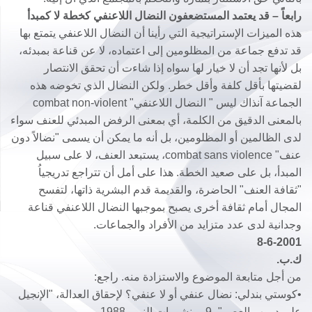
رابعاً – قد يعتمد المستضعفون النضال اللاعنفي كخطة لا كمبدأ
هذه الميزات الإستراتيجية التي رأينا أن النضال اللاعنفي يتمتع بها
قد تدفع جماعة من المظلومين إلى اعتماده، لا عن قناعة بمبدئه،
بل لأنها تجد أن لا خيار لها سواه إذا شاءت أن تحقق الانتصار
لقضيتها بأقل كلفة وأقل خطر. ولكن النضال الذي تخوضه هذه
الجماعة آنذاك ليس " النضال اللاعنفي" combat non-violent
بالمعنى الدقيق من الكلمة، أي بمعنى الرفض المبدئي للعنف سواء
لدى الظالمين أو المظلومين، بل أنه ما يمكن أن يسمى "نضالاً دون
عنف" combat sans violence، يستبعد العنف، لا على سبيل
المبدأ، بل على صعيد الخطة. هذا على أمل أن تتراجع تدريجياُ
"ثقافة العنف" الحاضرة، والقديمة قدم البشرية ذاتها، لتفسح
المجال أمام ثقافة أخرى يصبح بموجبها النضال اللاعنفي قناعة
وجدانية لدى عدد متزايد من الأفراد والجماعات.
8-6-2001
ك.ب.
من أجل متابعة الموضوع والاستزادة منه. راجع:
•كوستي بندلي: نضال عنفي أو لا عنفي؟ لإحقاق العدالة، "الإنجيل
على دروب العصر"، 9، منشورات النور، 1988.