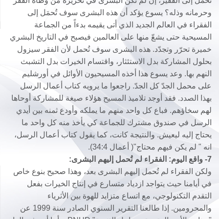
تُحمَل إلى الفقير، إن لم تكن البشرى في تحريره من وطأة الفقر
وحرمانه وذله؟ يسوع يؤكد أن هذه البشرى سوف تُحمَل إلى
الفقراء في العالم الجديد الذي أتى يقيمه بدءاً من الجماعة
المسيحية حتى يشعّ منها على العالمين فيصبح في التاريخ البشري
خميرة تحرّر وتجدّد. هذه البشرى سوف تُحمل لأن الفقر سيزول
بحلول المشاركة بدل الاستئثار، واقتسام الخيرات بدل التشبث
النهم بها. وعد يسوع هذا أخذه المسيحيون الأوائل في أورشليم
على محمل الجدّ كل الجدّ. راجعوا ما يرويه كتاب أعمال الرسل
بهذا الصدد. فقد أوجد تلاميذ المسيح هؤلاء صيغة للمشاركة أوحاها
لهم سخاؤهم. فباع كل واحد منهم ما يملكه وأودع ثمنه بين أيدي
الرسل في صندوق مشترك للجماعة كي يأخذ منه كل واحد ما
يحتاج إليه ليعيش. والنتيجة كانت، كما يقول كتاب أعمال الرسل،
انه " لم يكن فيهم محتاج"( أعمال 34:4).
7- واقع اليوم: الفقراء لم تُحمل إليهم البشرى:
ولكن الفقراء لم تُحمل إليهم البشرى بعد، وهذا صحيح بنوع خاص
في أيامنا حيث يتواجد ازدياد متسارع في إنتاج الخيرات بفعل
التقدم التكنولوجي، مع اتساع متزايد للهوة بين الأثرياء
والمحرومين. إذا طالعنا التقرير السنوي الصادر سنة 1999 عن