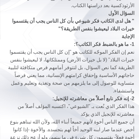
الأرثوذكسية بعد دراستها الكتاب.
السؤال الأول
" هل لدى الكاتب فكر شيوعي بأن كل الناس يجب أن يقتسموا
خيرات البلاد ليعيشوا بنفس الطريقة؟"
الإجابة
1- ما هو بالضبط فكر الكاتب؟:
نعم إن الفكر الموجّه للكاتب هو "إن كل الناس يجب أن يقتسموا
خيرات البلاد" (لا بل خيرات الأرض) وممتلكاتها، لا ليعيشوا بنفس
الطريقة كما نص السؤال، بل لتتوفر أمامهم فرص متكافئة لتلبية
حاجاتهم الأساسية وإحقاق كرامتهم الإنسانية، مما يعني فرصاً
متساوية للوصول إلى ما يلزمهم من صحة وتغذية وتعليم وعمل
واستشفاء.
2- إنه فكر نابع أصلاً من معاشرته للإنجيل:
هذا الفكر الذي نُعت بـ "الشيوعي"، اكتسبه المؤلف أصلاً من
معاشرته للإنجيل الذي يؤكد
أن جميع الناس أخوة لأنهم جميعاً أبناء الله، ولأن الله تبناهم بنوع
أخص عندما صار ابنه الوحيد أخاً لهم بتجسده. والأخوة -إذا كانوا
أخوة فعلاً- يقتسمون كل شيء في ما بينهم، ولو أزعج ذلك نزعة