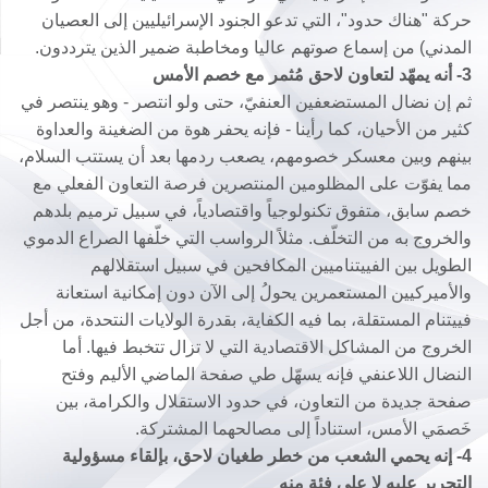
حركة "هناك حدود"، التي تدعو الجنود الإسرائيليين إلى العصيان
المدني) من إسماع صوتهم عاليا ومخاطبة ضمير الذين يترددون.
3- أنه يمهّد لتعاون لاحق مُثمر مع خصم الأمس
ثم إن نضال المستضعفين العنفيّ، حتى ولو انتصر - وهو ينتصر في
كثير من الأحيان، كما رأينا - فإنه يحفر هوة من الضغينة والعداوة
بينهم وبين معسكر خصومهم، يصعب ردمها بعد أن يستتب السلام،
مما يفوّت على المظلومين المنتصرين فرصة التعاون الفعلي مع
خصم سابق، متفوق تكنولوجياً واقتصادياً، في سبيل ترميم بلدهم
والخروج به من التخلّف. مثلاً الرواسب التي خلّفها الصراع الدموي
الطويل بين الفييتناميين المكافحين في سبيل استقلالهم
والأميركيين المستعمرين يحولُ إلى الآن دون إمكانية استعانة
فييتنام المستقلة، بما فيه الكفاية، بقدرة الولايات النتحدة، من أجل
الخروج من المشاكل الاقتصادية التي لا تزال تتخبط فيها. أما
النضال اللاعنفي فإنه يسهّل طي صفحة الماضي الأليم وفتح
صفحة جديدة من التعاون، في حدود الاستقلال والكرامة، بين
خَصمَي الأمس، استناداً إلى مصالحهما المشتركة.
4- إنه يحمي الشعب من خطر طغيان لاحق، بإلقاء مسؤولية
التحرير عليه لا على فئة منه