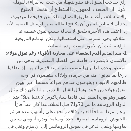
رأي صاحب السؤال قد يبدو بديهياً، من حيث أنه يتراءى للوهلة
الأولى أن الضعيف المقهور، إذا استطاع أن يتخطى الخنوع
والاستسلام، وأعتمد طريق النضال دفاعاً عن حقوقه المهدورة،
يجد أن لا مناص له من أن يكافح الظالم بغير الوسائل العنفية، لأنه
إذا اعتمد هذه الأخيرة سُحق لا محالة بسبب تفوق خصمه في
امتلاكها وفى التمرس على استعمالها. ولكن الوقائع التاريخية
الراهنة تثبت أن الأمور ليست بهذه البساطة.
1- منذ القديم أقدم الضعفاء على محاربة الأقوياء رغم تفوّق هؤلاء:
فالإنسان لا يتصرف، خاصة في القضايا المصيرية، بوحي من
المنطق وحده. لذا نرى المستضعفين، منذ قديم الزمن، إذا ضاقوا
ذرعاً بما يعانون منه من حرمان وإذلال، ينتفضون في وجه
ظالميهم الأقوياء ويخوضون ضدهم صراعاً مسلحاً، غير آبهين
بتفوق هؤلاء من حيث وسائل القتل والتدمير. ولنا على ذلك مثال
شهير وهو ثورة العبيد التي قادها سبارتاكوس(Spartacus) ضد
الدولة الرومانية ما بين 73و71 قبل الميلاد. هذا كان عبداً فارّاً
تزعم تمرداً مسلحاً للعبيد رفاقه وألحق،على رأسهم، عدة هزائم
بالجيوش الرومانية المتفوقة عدداً وتسليحاً وتدريباً، وبقي سنتين
يقاومها ويلقي الذعر في نفوس الرومانيين إلى أن هزم وقتل في