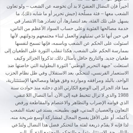
أخيراً فإن النضال العنفيّ لا بد أن تخوضه عن الشعب – ولو تعاون
الشعب معها – فئة مسلّحة (جيش تحرير أو ما شابه ذلك)، ما
يسهل على تلك الفئة، بعد انتصارها، أن تصادر هذا الانتصار في
خدمة مصالحها الفئوية وعلى حساب السواد الأعظم من الناس،
في حين أنها تدّعي تمثيلهم والعمل لبناء مجتمعهم ودولتهم. لأنها
استولت على الحكم عن الشعب وباسمه، فإنها تسمح لنفسها
بممارسة الحكم على الشعب. هكذا تنقلب الثورة على الطغيان إلى
طغيان جديد. والتاريخ حافل بأمثال ذلك. تذكروا الجزائر وكيف
استغلت "جبهة التحرير الوطني" الثورة البطولية التي خاضتها ضد
الاستعمار الفرنسي، لتتحكّم، بعد الاستقلال وفي ظل نظام الحزب
الواحد، بالبلد ومرافقه وموارده وفق هواها ومصالحها الإسثتئثارية،
مما قاد الجزائر إلى الوضع الكارثي الذي دخلته منذ حوادث سنة
1988 والذي لا تزال تتخبط فيه إلى الآن. أما النضال اللاعنفي،
الذي قوامه الإضراب والتظاهر والاعتصام والمقاطعة ورفض
التعاون والعصيان المدني، فهو، بطبيعته، يستدعي تعبئة الشعب
بأكمله، أو على الأقل يفسح المجال لمشاركة أوسع شريحة منه.
لذا فإنه لا يقدّم ذريعة لفئة ما لتحتكر فضل هذا النضال ولتدّعي
بالتالي حق الاستئثار بثماره والتحكم بالمجتمع الذي آل إليه.