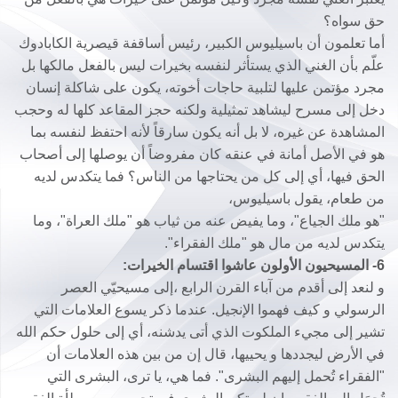
حق سواه؟
أما تعلمون أن باسيليوس الكبير، رئيس أساقفة قيصرية الكابادوك
علّم بأن الغني الذي يستأثر لنفسه بخيرات ليس بالفعل مالكها بل
مجرد مؤتمن عليها لتلبية حاجات أخوته، يكون على شاكلة إنسان
دخل إلى مسرح ليشاهد تمثيلية ولكنه حجز المقاعد كلها له وحجب
المشاهدة عن غيره، لا بل أنه يكون سارقاً لأنه احتفظ لنفسه بما
هو في الأصل أمانة في عنقه كان مفروضاً أن يوصلها إلى أصحاب
الحق فيها، أي إلى كل من يحتاجها من الناس؟ فما يتكدس لديه
من طعام، يقول باسيليوس،
"هو ملك الجياع"، وما يفيض عنه من ثياب هو "ملك العراة"، وما
يتكدس لديه من مال هو "ملك الفقراء".
6- المسيحيون الأولون عاشوا اقتسام الخيرات:
و لنعد إلى أقدم من آباء القرن الرابع ،إلى مسيحيّي العصر
الرسولي و كيف فهموا الإنجيل. عندما ذكر يسوع العلامات التي
تشير إلى مجيء الملكوت الذي أتى يدشنه، أي إلى حلول حكم الله
في الأرض ليجددها و يحييها، قال إن من بين هذه العلامات أن
"الفقراء تُحمل إليهم البشرى". فما هي، يا ترى، البشرى التي