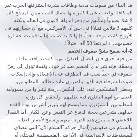
هذا البناء من مقومات مادية وطاقات بشرية استنزفتها الحرب غير
المتكافئة وقضت على الكثير منها. نضال الفييتناميين المسلّح كان
لا شك بطولياً ومكّنهم من دحر الدولة الأقوى في العالم ولكنه
كلّفهم 3 ملايين قتيلاً ! في حين أن الأميركيين، مع أن خسارتهم في
الأرواح كانت موجعة جداً، فإنها كانت ضئيلة إذا ما قيست بخسارة
خصومهم، إذ لم تتعدَّ 58 ألف قتيلاً !
2- أنه يسمح بشقّ صفوف الخصم
من جهة أخرى فإن النضال العنفيّ، مهما كانت دوافعه عادلة
ومحقّة، فإنه يثير لدى الخصم مشاعر خوف ونقمة تؤول إلى رصّ
صفوفه في خطّ يغلب فيه التطرّف على الاعتدال، وإلى إسكات
صوت الشرفاء فيه الذين يناصرون عادة مطالب المظلومين،
ويعطي المتشنّجين فيه، على العكس، ذريعة ليتبرأوا من مسؤولية
العنف-مع انهم البادئون فيه بظلمهم- وليحمّلوا كل وزره
للمظلومين المتمرّدين، مما يسمح لهم بتبرير أشرس أنواع القمع
حيالهم، متذرعين بحجة الدفاع عن النفس وعن الكيان. أما النضال
اللاعنفي فانه ينتزع هذه الذريعة منهم ويسمح لأنصار العدالة
والسلام في صفوفهم (أمثال حركة "السلام الآن" التي تتصدّى
للمستوطنات الإسرائيلية في الأراضي الفلسطينية المحتلّة، أو