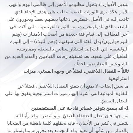
بتبديل الأدوار، إذ يتحول مظلومو الأمس إلى ظالمي اليوم وانتهى
الأمر. هكذا نرى الثورات العنفية تنقلب على هدف الإخاء الذي
تاقت إليه في الأصل، فيفترس دعاتها بعضهم بعضاً ويجورون على
الشعب الذي نادوا بتحريره، من الثورة الفرنسية - التي أدّت، في
آخر المطاف، إلى قيام فئة جديدة من أصحاب الامتيازات (وهم
البورجوازيون) بدل الفئة التي سبقتهم (وهم النبلاء) – إلى الثورة
البولشفية التي آلت إلى استئثار ستالين بالسلطة وممارسته
الطغيان على شعبه، بعد تصفيته رفاقه القياديين والعديد العديد من
الشيوعيين المعارضين لخطّه.
ثالثاً – للنضال اللاعنفي، فضلاً عن وجهه المبدئي، ميزات
استراتيجية
ما سبق إيضاحه لا يمنع أن يتمتع النضال اللاعنفي، فضلاً عن
النقاوة المبدئية التي أشرنا إليها، بميزات استراتيجية يتفوق بها على
النضال العنفيّ:
1- انه يسمح بتوفير خسائر فادحة على المستضعفين
من جهة فإن نضال الضعفاء العنفيّ، ولو أنتصر - وقد رأينا انه
ينتصر في كثير من الأحيان - فانه يحمّلهم كلفة باهظة من الضحايا
والدمار، من شأنها أن تعيق بناء المجتمع بعد تحريره، بما يستلزمه