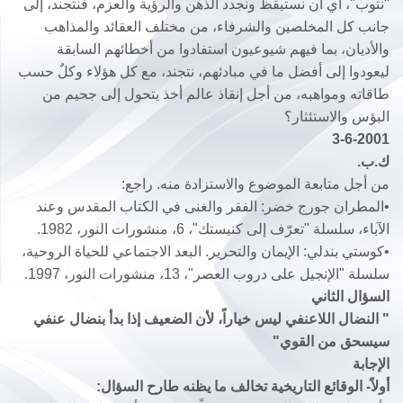
"نتوب"، أي أن نستيقظ ونجدد الذهن والرؤية والعزم، فنتجند، إلى
جانب كل المخلصين والشرفاء، من مختلف العقائد والمذاهب
والأديان، بما فيهم شيوعيون استفادوا من أخطائهم السابقة
ليعودوا إلى أفضل ما في مبادئهم، نتجند، مع كل هؤلاء وكلٌ حسب
طاقاته ومواهبه، من أجل إنقاذ عالم أخذ يتحول إلى جحيم من
البؤس والاستئثار؟
3-6-2001
ك.ب.
من أجل متابعة الموضوع والاستزادة منه. راجع:
•المطران جورج خضر: الفقر والغنى في الكتاب المقدس وعند
الآباء، سلسلة "تعرّف إلى كنيستك"، 6، منشورات النور، 1982.
•كوستي بندلي: الإيمان والتحرير. البعد الاجتماعي للحياة الروحية،
سلسلة "الإنجيل على دروب العصر"، 13، منشورات النور، 1997.
السؤال الثاني
" النضال اللاعنفي ليس خياراً، لأن الضعيف إذا بدأ بنضال عنفي
سيسحق من القوي"
الإجابة
أولاً- الوقائع التاريخية تخالف ما يظنه طارح السؤال: